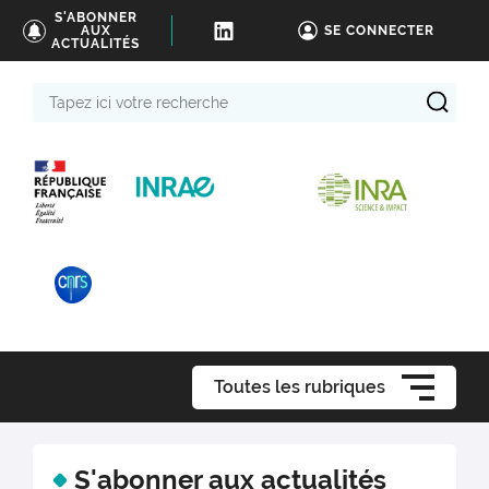
S'ABONNER
AUX
SE CONNECTER
ACTUALITÉS
Tapez
ici
votre
recherche
Toutes les rubriques
S'abonner aux actualités