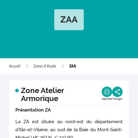
ZAA
ZAA
Accueil
Zones d'étude
Zone Atelier
Armorique
Imprimer
Partager
Présentation ZA
La ZA est située au nord-est du département
d'Ille-et-Vilaine, au sud de la Baie du Mont-Saint-
Michel (48° 36? N, 1° 32? W).